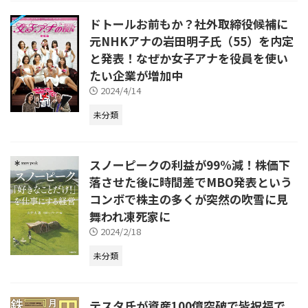
ドトールお前もか？社外取締役候補に
元NHKアナの岩田明子氏（55）を内定
と発表！なぜか女子アナを役員を使い
たい企業が増加中
2024/4/14
未分類
スノーピークの利益が99%減！株価下
落させた後に時間差でMBO発表という
コンボで株主の多くが突然の吹雪に見
舞われ凍死家に
2024/2/18
未分類
テスタ氏が資産100億突破で皆祝福で、