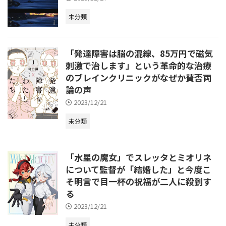
未分類
「発達障害は脳の混線、85万円で磁気
刺激で治します」という革命的な治療
のブレインクリニックがなぜか賛否両
論の声
2023/12/21
未分類
「水星の魔女」でスレッタとミオリネ
について監督が「結婚した」と今度こ
そ明言で目一杯の祝福が二人に殺到す
る
2023/12/21
未分類