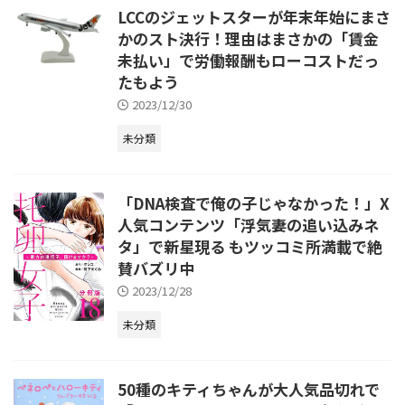
LCCのジェットスターが年末年始にまさ
かのスト決行！理由はまさかの「賃金
未払い」で労働報酬もローコストだっ
たもよう
2023/12/30
未分類
「DNA検査で俺の子じゃなかった！」X
人気コンテンツ「浮気妻の追い込みネ
タ」で新星現る もツッコミ所満載で絶
賛バズリ中
2023/12/28
未分類
50種のキティちゃんが大人気品切れで