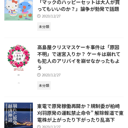
「マックのハッピーセットは大人が買
ってもいいのか？」論争が勃発で話題
2023/12/27
未分類
高島屋クリスマスケーキ事件は「原因
不明」で迷宮入りか？ ケーキは崩れて
も犯人のアリバイを崩せなかったもよ
う
2023/12/27
未分類
東電で原発稼働再開か？規制委が柏崎
刈羽原発の運転禁止命令” 解除報道で東
電株が上がったり下がったり乱高下
2023/12/27