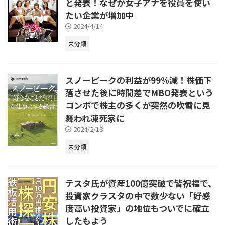
と発表！なぜか女子アナを役員を使い
たい企業が増加中
2024/4/14
未分類
スノーピークの利益が99%減！株価下
落させた後に時間差でMBO発表という
コンボで株主の多くが突然の吹雪に見
舞われ凍死家に
2024/2/18
未分類
テスタ氏が資産100億突破で皆祝福で、
投資家クラスタの中で数少ない「好感
度高い投資家」の地位もついでに確立
したもよう