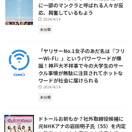
に一部のマンクラと呼ばれる人々が反
応、興奮しているもよう
2024/4/14
未分類
「ヤリサーNo.1女子のあだ名は『フリ
ーWi-Fi』」というパワーワードが爆
誕！神戸大不祥事で今の大学生のサー
クル事情が無駄に注目されてホットな
ワードが社会に届けられる
2024/4/14
未分類
ドトールお前もか？社外取締役候補に
元NHKアナの岩田明子氏（55）を内定