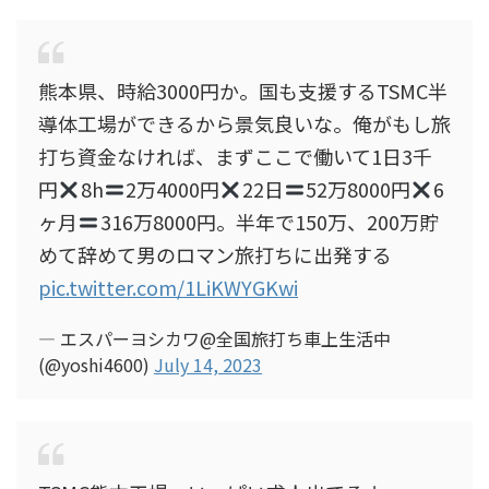
熊本県、時給3000円か。国も支援するTSMC半
導体工場ができるから景気良いな。俺がもし旅
打ち資金なければ、まずここで働いて1日3千
円
8h
2万4000円
22日
52万8000円
6
ヶ月
316万8000円。半年で150万、200万貯
めて辞めて男のロマン旅打ちに出発する
pic.twitter.com/1LiKWYGKwi
— エスパーヨシカワ@全国旅打ち車上生活中
(@yoshi4600)
July 14, 2023