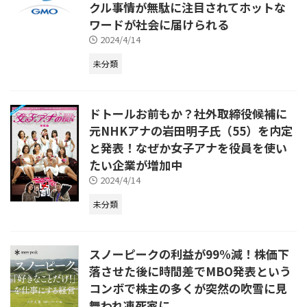
クル事情が無駄に注目されてホットな
ワードが社会に届けられる
2024/4/14
未分類
ドトールお前もか？社外取締役候補に
元NHKアナの岩田明子氏（55）を内定
と発表！なぜか女子アナを役員を使い
たい企業が増加中
2024/4/14
未分類
スノーピークの利益が99%減！株価下
落させた後に時間差でMBO発表という
コンボで株主の多くが突然の吹雪に見
舞われ凍死家に