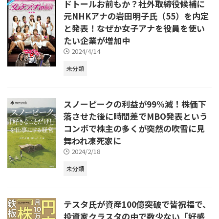
ドトールお前もか？社外取締役候補に
元NHKアナの岩田明子氏（55）を内定
と発表！なぜか女子アナを役員を使い
たい企業が増加中
2024/4/14
未分類
スノーピークの利益が99%減！株価下
落させた後に時間差でMBO発表という
コンボで株主の多くが突然の吹雪に見
舞われ凍死家に
2024/2/18
未分類
テスタ氏が資産100億突破で皆祝福で、
投資家クラスタの中で数少ない「好感