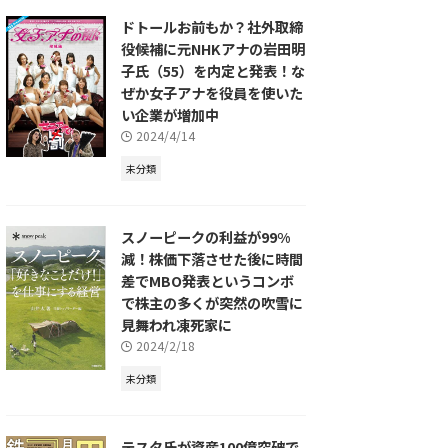
ドトールお前もか？社外取締
役候補に元NHKアナの岩田明
子氏（55）を内定と発表！な
ぜか女子アナを役員を使いた
い企業が増加中
2024/4/14
未分類
スノーピークの利益が99%
減！株価下落させた後に時間
差でMBO発表というコンボ
で株主の多くが突然の吹雪に
見舞われ凍死家に
2024/2/18
未分類
テスタ氏が資産100億突破で