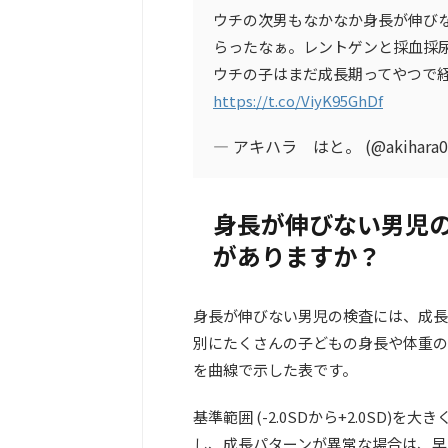
ウチの次男もなかなか身長が伸び
らったなぁ。レントゲンと採血採
ウチの子はまだ成長期ってやつで経
https://t.co/ViyK95GhDf
— アキハラ はと。 (@akihara0
身長が伸びない男児
がありますか？
身長が伸びない男児の検査には、成長
別にたくさんの子どもの身長や体重の
を曲線で示した表です。
基準範囲 (-2.0SDから+2.0SD
し、成長パターンが異常な場合は、早