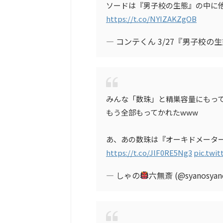
ソードは『男子校の生態』の中に
https://t.co/NYIZAKZgOB
— コンテくん 3/27『男子校の生態
みんな「数珠」と精巣容量にもっ
もう全部もってかれたwww
あ、あの数珠は『オーキドメーター
https://t.co/JlF0RE5Ng3
pic.twi
— しゃの
六無斎 (@syanosyan