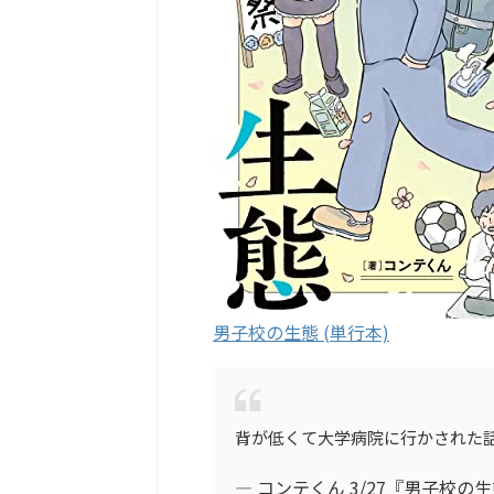
男子校の生態 (単行本)
背が低くて大学病院に行かされた話。
— コンテくん 3/27『男子校の生態