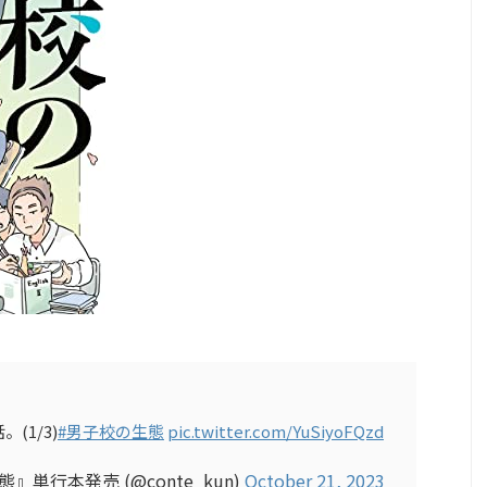
(1/3)
#男子校の生態
pic.twitter.com/YuSiyoFQzd
』単行本発売 (@conte_kun)
October 21, 2023