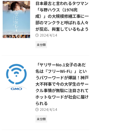
日本最古と言われるタワマン
「与野ハウス（1976完
成）」の大規模修繕工事に一
部のマンクラと呼ばれる人々
が反応、興奮しているもよう
2024/4/14
未分類
「ヤリサーNo.1女子のあだ
名は『フリーWi-Fi』」とい
うパワーワードが爆誕！神戸
大不祥事で今の大学生のサー
クル事情が無駄に注目されて
ホットなワードが社会に届け
られる
2024/4/14
未分類