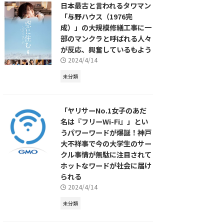
日本最古と言われるタワマン
「与野ハウス（1976完
成）」の大規模修繕工事に一
部のマンクラと呼ばれる人々
が反応、興奮しているもよう
2024/4/14
未分類
「ヤリサーNo.1女子のあだ
名は『フリーWi-Fi』」とい
うパワーワードが爆誕！神戸
大不祥事で今の大学生のサー
クル事情が無駄に注目されて
ホットなワードが社会に届け
られる
2024/4/14
未分類