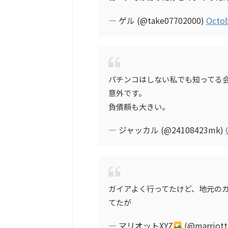
— ゲル (@take07702000)
Octob
パチンコはしない私でも知ってる
意外です。
負債額も大きい。
— ジャッカル (@24108423mk)
ガイアよく行ってたけど、地元の
てたが
— マリオットXYZ
(@marriot