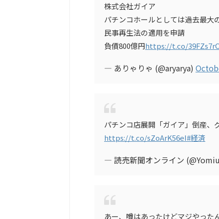
株式会社ガイア
パチンコホールとしては過去最大
民事再生法の適用を申請
負債800億円
https://t.co/39FZs7r
— ありゃりゃ (@aryarya)
Octob
パチンコ店展開「ガイア」倒産、
https://t.co/sZoArK56eI
#経済
— 読売新聞オンライン (@Yomiuri
あー、噂はあったけどマジやった