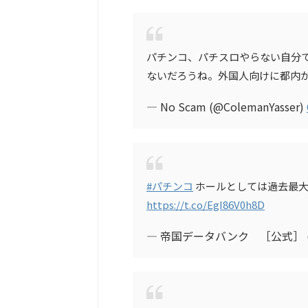
パチンコ、パチスロやらない自分
ないだろうね。外国人向けに都内
— No Scam (@ColemanYasser)
#パチンコ
ホールとしては過去最
https://t.co/EgI86V0h8D
— 帝国データバンク ［公式］ (@