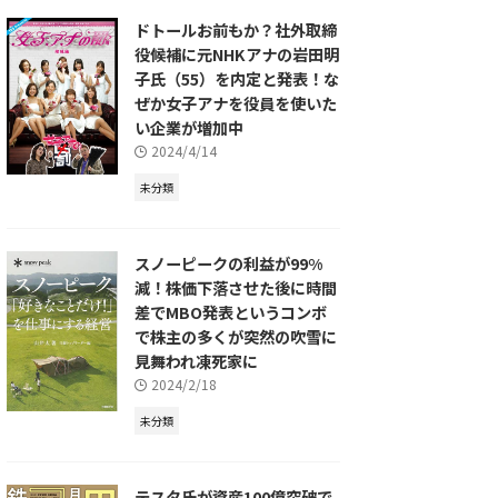
ドトールお前もか？社外取締
役候補に元NHKアナの岩田明
子氏（55）を内定と発表！な
ぜか女子アナを役員を使いた
い企業が増加中
2024/4/14
未分類
スノーピークの利益が99%
減！株価下落させた後に時間
差でMBO発表というコンボ
で株主の多くが突然の吹雪に
見舞われ凍死家に
2024/2/18
未分類
テスタ氏が資産100億突破で