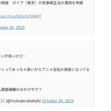
の倒産 ガイア（東京）が民事再生法の適用を申請
tps://t.co/NZp7sTzMH7
ober 30, 2023
コンが多いけど…
ティってめっちゃ高いからアニメ会社の資金になってる
も遊戯機種のおかげやで？
ン
(@itukiakirahahah)
October 30, 2023