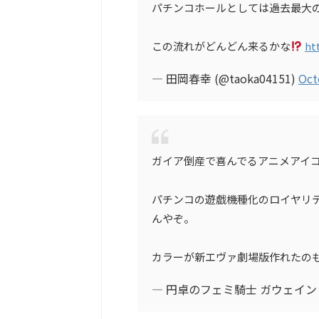
パチンコホールとしては過去最大
この流れがどんどん来るかな
ht
— 田岡春幸 (@taoka04151)
Oct
ガイア倒産で喜んでるアニメアイ
パチンコの遊戯機種化のロイヤリ
んやぞ。
カラーが新エヴァ劇場版作れたの
— 円卓のフェミ騎士 ガウェイ