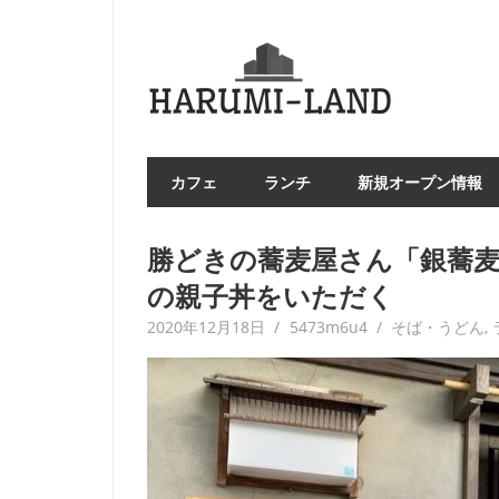
コ
ン
HAR
テ
LA
ン
ツ
へ
カフェ
ランチ
新規オープン情報
ス
キ
ッ
勝どきの蕎麦屋さん「銀蕎麦
プ
の親子丼をいただく
2020年12月18日
5473m6u4
そば・うどん
,