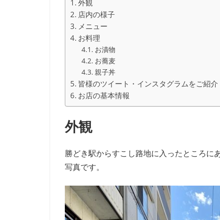
外観
店内の様子
メニュー
お料理
お漬物
お蕎麦
親子丼
皆様のツイート・インスタグラムをご紹介
お店の基本情報
外観
勝どき駅からすこし路地に入ったところに
写真です。