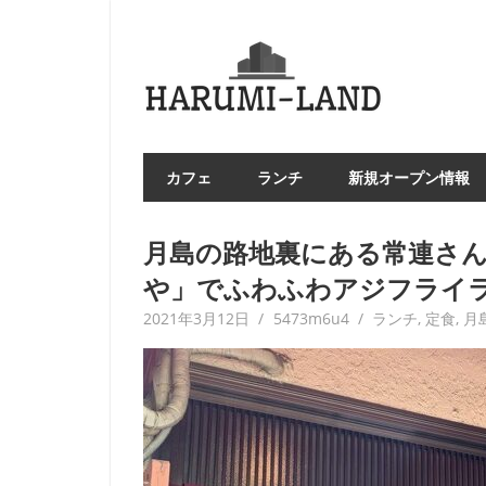
コ
ン
HAR
テ
LA
ン
ツ
へ
カフェ
ランチ
新規オープン情報
ス
キ
ッ
月島の路地裏にある常連さ
プ
や」でふわふわアジフライ
2021年3月12日
5473m6u4
ランチ
,
定食
,
月