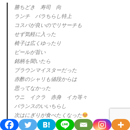
勝ちどき 寿司 向
ランチ バラちらし特上
コスパが良いのでリサーチも
せず気軽に入った
椅子は広くゆったり
ビールが旨い
銘柄を聞いたら
ブラウンマイスターだった
赤酢のシャリも値段からは
思ってなかった
ウニ イクラ 赤身 イカ等々
バランスのいいちらし
次はにぎりが食べたくなった
pic.twitter.com/cfR0yHCx2I