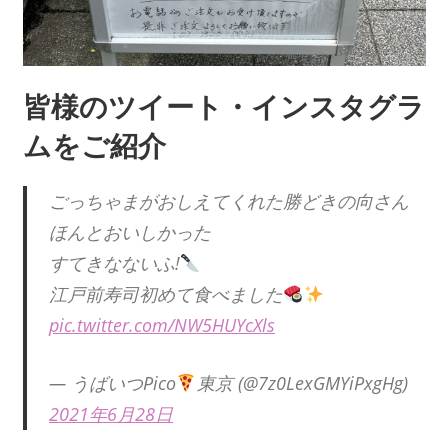
皆様のツイート・インスタグラ
ムをご紹介
ごっちゃまがおしえてくれた勝どきの向さん
ほんとおいしかった
すてきなないふ!
江戸前寿司初めて食べました
pic.twitter.com/NW5HUYcXls
— うばいつPico
東京 (@7z0LexGMYiPxgHg)
2021年6月28日