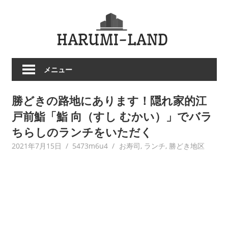
コ
HARU
ン
テ
LAND
ン
ツ
メニュー
へ
ス
勝どきの路地にあります！隠れ家的江
キ
ッ
戸前鮨「鮨 向（すし むかい）」でバラ
プ
ちらしのランチをいただく
2021年7月15日
5473m6u4
お寿司
,
ランチ
,
勝どき地区