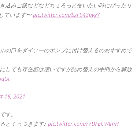
き込みご飯などなどちょろっと使いたい時にぴったり
しています〜
pic.twitter.com/bzF943pvgY
ルの口をダイソーのポンプに付け替えるのおすすめで
にしても存在感は凄いですが詰め替えの手間から解放
6qGt
t 16, 2021
です。
るとくっつきます♪
pic.twitter.com/r7DFECVAmH