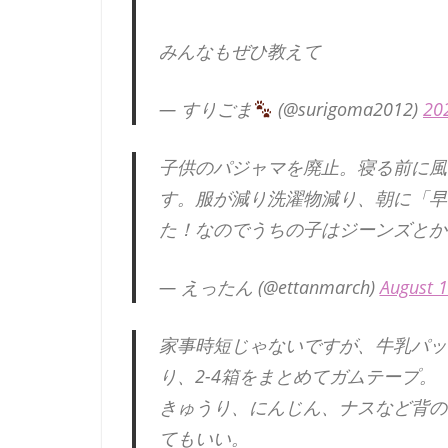
みんなもぜひ教えて
— すりごま
(@surigoma2012)
20
子供のパジャマを廃止。寝る前に風
す。服が減り洗濯物減り、朝に「早
た！なのでうちの子はジーンズとか
— えったん (@ettanmarch)
August 1
家事時短じゃないですが、牛乳パッ
り、2-4箱をまとめてガムテープ。
きゅうり、にんじん、ナスなど背の
てもいい。