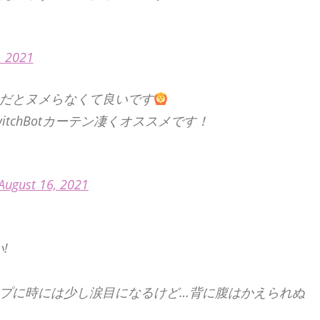
, 2021
だとヌメらなくて良いです
tchBotカーテン凄くオススメです！
August 16, 2021
!
プに時には少し涙目になるけど…背に腹はかえられぬ