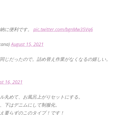
収納に便利です。
pic.twitter.com/bgnMw35Vq6
ana)
August 15, 2021
径が同じだったので。詰め替え作業がなくなるの嬉しい。
st 16, 2021
ル丸めて、お風呂上がりセットにする。
、下はデニムにして制服化。
え要らずのこのタイプ！です！