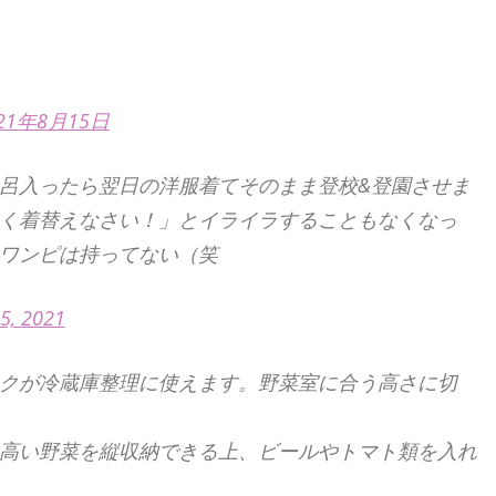
21年8月15日
呂入ったら翌日の洋服着てそのまま登校&登園させま
く着替えなさい！」とイライラすることもなくなっ
ワンピは持ってない（笑
5, 2021
クが冷蔵庫整理に使えます。野菜室に合う高さに切
高い野菜を縦収納できる上、ビールやトマト類を入れ