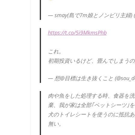
— smay(島で7m娘とノンビリ主婦) (@
https://t.co/5i9MkmsPhb
これ。
初期投資いるけど、畳んでしまうの
— 想@目標は生き抜くこと (@sou_do
肉や魚をした処理する時、食器を洗
棄、我が家は全部｢ペットシーツ｣
犬のトイレシートを使うのに抵抗あ
無い。