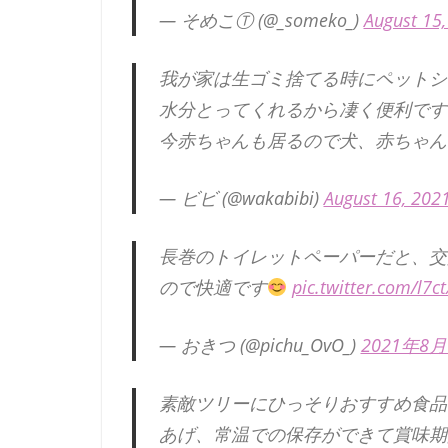
— そめこⓉ (@_someko_)
August 15
我が家は生ゴミ捨てる時にペットシ
水分とってくれるから凄く便利です
今赤ちゃんも居るので犬、赤ちゃん
— ビビ (@wakabibi)
August 16, 202
長巻のトイレットペーパーだと、交
ので快適です
pic.twitter.com/l7c
— おきつ (@pichu_OvO_)
2021年8月
素敵ツリーにひっそりおすすめ食品
あげ、常温での保存ができて賞味期