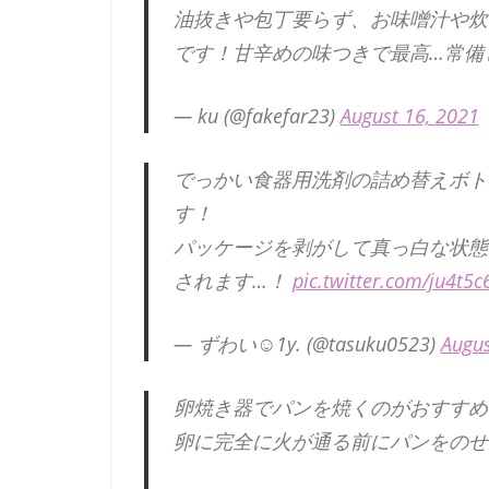
油抜きや包丁要らず、お味噌汁や炊
です！甘辛めの味つきで最高…常備
— ku (@fakefar23)
August 16, 2021
でっかい食器用洗剤の詰め替えボト
す！
パッケージを剥がして真っ白な状態
されます…！
pic.twitter.com/ju4t5c
— ずわい☺︎1y. (@tasuku0523)
Augus
卵焼き器でパンを焼くのがおすすめ
卵に完全に火が通る前にパンをのせ