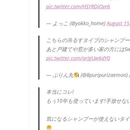
pic.twitter.com/HSYRDiOvr6
— よっこ (@yokko_home)
August 15
こちらの吊るすタイプのシャンプー
あと戸建てや窓が多い家の方にはSwi
pic.twitter.com/qrJgUw6dY0
— ぷりん丸
(@8puripurizaemon)
本当にコレ!
もぅ10年も使っています!手放せない
気になるシャンプーが使えないタイ