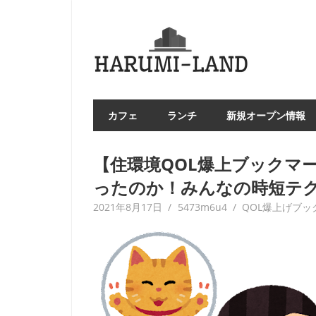
コ
ン
HAR
テ
LA
ン
ツ
へ
カフェ
ランチ
新規オープン情報
ス
キ
ッ
【住環境QOL爆上ブックマ
プ
ったのか！みんなの時短テク
2021年8月17日
5473m6u4
QOL爆上げブッ