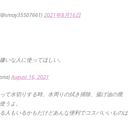
smay35507661)
2021年8月16日
嫌いな人に使ってほしい。
na)
August 16, 2021
って水切りする時、水周りの拭き掃除、揚げ油の廃
を使うよ。
る人もいるかもだけどあんな便利でコスパいいものは