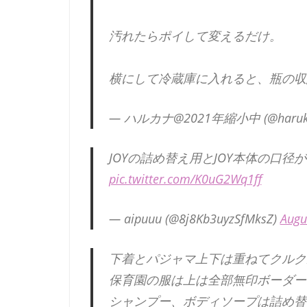
汚れたらポイして変えるだけ。
横にして冷蔵庫に入れると、瓶の
— ハルカナ@2021年縮小中 (@haruk
JOYの詰め替え用とJOY本体の口
pic.twitter.com/K0uG2Wq1ff
— aipuuu (@8j8Kb3uyzSfMksZ)
Augu
下着とパジャマ上下は重ねてクルク
保育園の服は上は全部無印ボーダー
シャンプー、ボディソープは詰め替