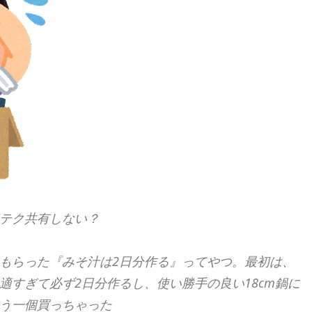
テク共有しない？
もらった『みそ汁は2日分作る』ってやつ。最初は、
適すぎて必ず2日分作るし、使い勝手の良い18cm鍋に
う一個買っちゃった