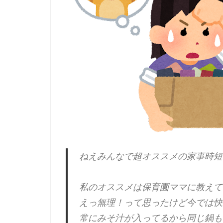
ねえみんなで超オススメの家事時短
私のオススメは保育園ママに教えて
えっ無理！って思ったけど今では快
常にみそ汁が入ってるから同じ鍋も