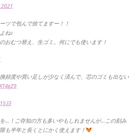
, 2021
ーツで包んで捨てますー！！
よね♪
のおむつ替え、生ゴミ。何にでも使います！
1
換頻度や買い足しが少なく済んで、芯のゴミも出ない
tXT4gZ9
15日
を…！ご存知の方も多いやもしれませんが…この刻み
限も半年と長くとにかく使えます！