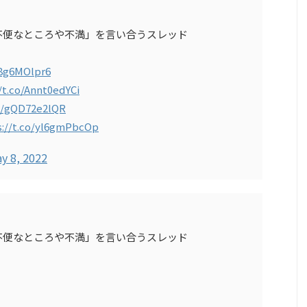
不便なところや不満」を言い合うスレッド
l8g6MOlpr6
/t.co/Annt0edYCi
co/gQD72e2lQR
s://t.co/yl6gmPbcOp
y 8, 2022
不便なところや不満」を言い合うスレッド