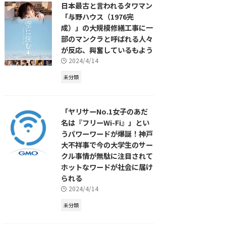
日本最古と言われるタワマン
「与野ハウス（1976完
成）」の大規模修繕工事に一
部のマンクラと呼ばれる人々
が反応、興奮しているもよう
2024/4/14
未分類
「ヤリサーNo.1女子のあだ
名は『フリーWi-Fi』」とい
うパワーワードが爆誕！神戸
大不祥事で今の大学生のサー
クル事情が無駄に注目されて
ホットなワードが社会に届け
られる
2024/4/14
未分類