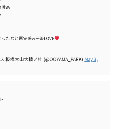
度激高
い
ったなと再実感w三茶LOVE
 板橋大山大楠ノ杜 (@OOYAMA_PARK)
May 3,
ト