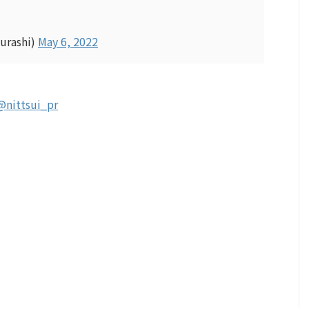
rashi)
May 6, 2022
@nittsui_pr