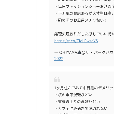
・毎日ファッションショーお洒落
・下町風のお店あるが大体単価高
・駒の湯のお風呂メチャ熱い！
無理矢理絞りだした感じでいい街だ
https://t.co/ElcLFwscYS
— OH!YAMA
@ザ・パークハウス
2022
1ヶ月住んでみて中目黒のデメリッ
・桜の季節混雑ひどい
・東横線上りの混雑ひどい
・カフェ混み過ぎで席取れない