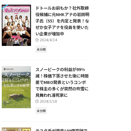
ドトールお前もか？社外取締
役候補に元NHKアナの岩田明
子氏（55）を内定と発表！な
ぜか女子アナを役員を使いた
い企業が増加中
2024/4/14
未分類
スノーピークの利益が99%
減！株価下落させた後に時間
差でMBO発表というコンボ
で株主の多くが突然の吹雪に
見舞われ凍死家に
2024/2/18
未分類
テスタ氏が資産100億突破で