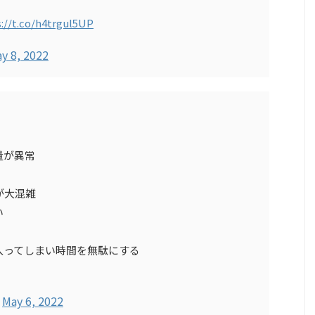
://t.co/h4trgul5UP
y 8, 2022
量が異常
が大混雑
い
入ってしまい時間を無駄にする
)
May 6, 2022