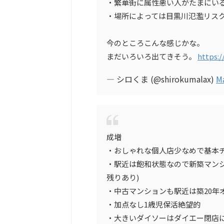
・繁華街に属性悪い人がたまにい
・場所によっては目黒川氾濫リス
今のところこんな感じかな。
まだいろいろ出てきそう。
https:/
— シロくま (@shirokumalax)
Ma
成増
・おしゃれな個人店少なめで基本
・駅近は飽和状態なので新築マンシ
残りあり)
・中古マンションも駅近は築20年
・加点なし1歳児保活絶望的
・大きいダイソーはダイエー閉店に