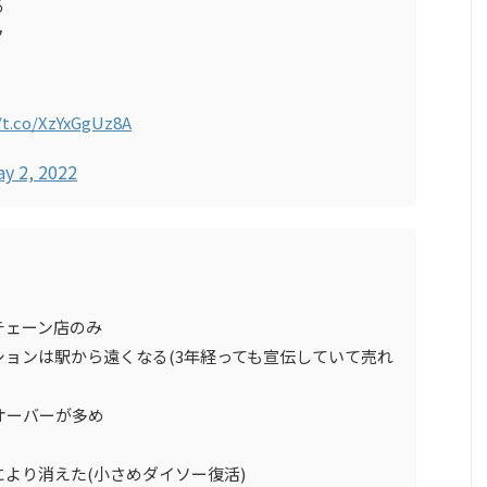
る
ク
/t.co/XzYxGgUz8A
y 2, 2022
チェーン店のみ
ョンは駅から遠くなる(3年経っても宣伝していて売れ
オーバーが多め
より消えた(小さめダイソー復活)