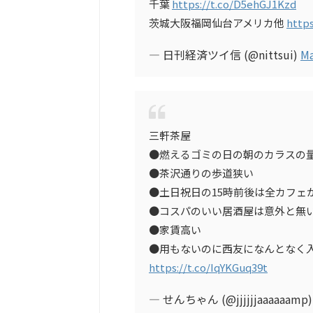
千葉
https://t.co/D5ehGJ1Kzd
茨城大阪福岡仙台アメリカ他
https
— 日刊経済ツイ信 (@nittsui)
Ma
三軒茶屋
●燃えるゴミの日の朝のカラスの
●茶沢通りの歩道狭い
●土日祝日の15時前後は全カフェ
●コスパのいい居酒屋は意外と無
●家賃高い
●用もないのに西友になんとなく
https://t.co/IqYKGuq39t
— せんちゃん (@jjjjjjaaaaaamp