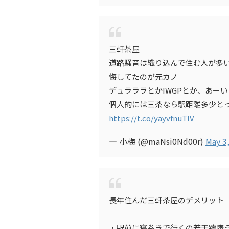
三軒茶屋
道路騒音は織り込んで住む人が多
悔してたのが元カノ
デュラララとかIWGPとか、あー
個人的には三茶なら駅距離多少と
https://t.co/yayvfnuTlV
— 小梅 (@maNsi0Nd00r)
May 3
長年住んだ三軒茶屋のデメリット
・駅前に寝巻きで行くの若干躊躇