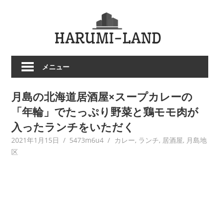
コ
HARU
ン
テ
LAND
ン
ツ
メニュー
へ
ス
月島の北海道居酒屋×スープカレーの
キ
ッ
「年輪」でたっぷり野菜と鶏モモ肉が
プ
入ったランチをいただく
2021年1月15日
5473m6u4
カレー
,
ランチ
,
居酒屋
,
月島地
区