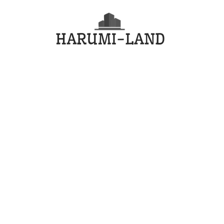
コ
HARU
ン
テ
LAND
ン
ツ
へ
ス
キ
ッ
プ