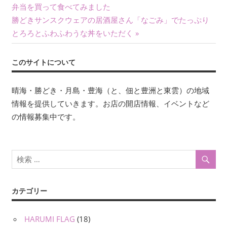
の
弁当を買って食べてみました
稿
次
記
勝どきサンスクウェアの居酒屋さん「なごみ」でたっぷり
ナ
の
事:
とろろとふわふわうな丼をいただく
記
ビ
事:
このサイトについて
ゲ
ー
晴海・勝どき・月島・豊海（と、佃と豊洲と東雲）の地域
情報を提供していきます。お店の開店情報、イベントなど
シ
の情報募集中です。
ョ
ン
カテゴリー
HARUMI FLAG
(18)