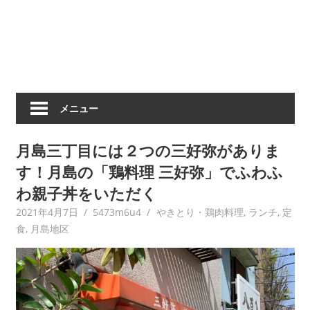
メニュー
月島三丁目には２つの三好弥がありま
す！月島の「鶏料理 三好弥」でふわふ
わ親子丼をいただく
2021年4月7日
5473m6u4
やきとり・鶏肉料理
,
ランチ
,
定
食
,
月島地区