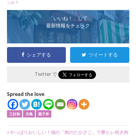
ンか？
「いいね！」して
最新情報をチェック
シェアする
ツイートする
Twitter で
Spread the love
三好弥
月島
親子丼
投
前
やっぱりおいしい！佃の「肉のたかさご」で豚ヒレ焼き肉