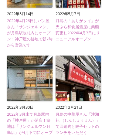
2022年5月14日
2022年5月7日
2022年4月26日にパン屋
月島の「ありがタイ」が
さん「サンジェルマン」
天ぷら和食居酒屋に業態
が月島駅改札内にオープ
変更し2022年4月7日にリ
ン！神戸屋の跡地で朝7時
ニューアルオープン
から営業です
2022年3月30日
2022年3月21日
2022年3月末で月島駅内
月島の中華屋さん「津湘
の「神戸屋」が閉店！跡
苑 （しんしょうえん）」
地は「サンジェルマン月
で回鍋肉と餃子セットの
島店」が4月下旬にオープ
ランチをいただく