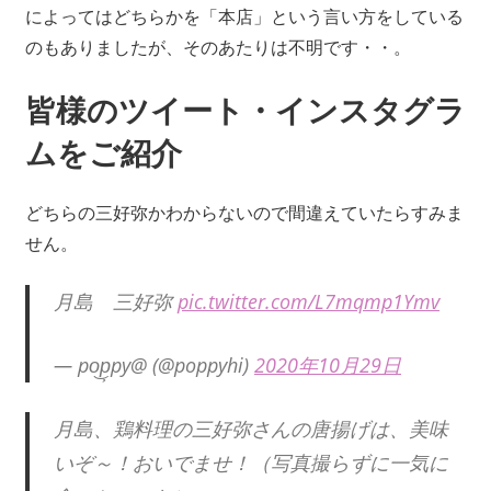
によってはどちらかを「本店」という言い方をしている
のもありましたが、そのあたりは不明です・・。
皆様のツイート・インスタグラ
ムをご紹介
どちらの三好弥かわからないので間違えていたらすみま
せん。
月島 三好弥
pic.twitter.com/L7mqmp1Ymv
— po͜p͕py@ (@poppyhi)
2020年10月29日
月島、鶏料理の三好弥さんの唐揚げは、美味
いぞ～！おいでませ！（写真撮らずに一気に