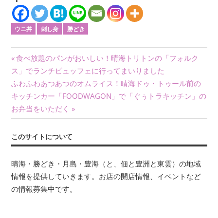
ウニ丼
刺し身
勝どき
投
前
食べ放題のパンがおいしい！晴海トリトンの「フォルク
の
ス」でランチビュッフェに行ってまいりました
稿
次
記
ふわふわあつあつのオムライス！晴海ドゥ・トゥール前の
ナ
の
事:
キッチンカー「FOODWAGON」で「ぐぅトラキッチン」の
記
お弁当をいただく
ビ
事:
ゲ
このサイトについて
ー
晴海・勝どき・月島・豊海（と、佃と豊洲と東雲）の地域
シ
情報を提供していきます。お店の開店情報、イベントなど
ョ
の情報募集中です。
ン