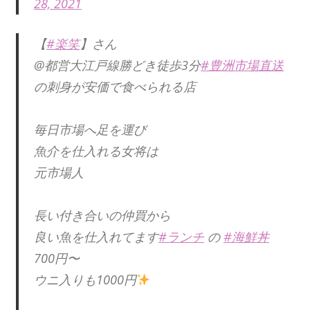
28, 2021
【
#楽笑
】さん
@都営大江戸線勝どき徒歩3分
#豊洲市場直送
の刺身が安価で食べられる店
毎日市場へ足を運び
魚介を仕入れる女将は
元市場人
長い付き合いの仲買から
良い魚を仕入れてます
#ランチ
の
#海鮮丼
700円〜
ウニ入りも1000円