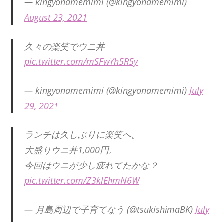
— kingyonamemimi (@kingyonamemimi)
August 23, 2021
久々の楽笑でウニ丼
pic.twitter.com/mSFwYh5R5y
— kingyonamemimi (@kingyonamemimi)
July
29, 2021
ランチは久しぶりに楽笑へ。
大盛りウニ丼1,000円。
今回はウニが少し疲れてたかな？
pic.twitter.com/Z3klEhmN6W
— 月島周辺で子育てなう (@tsukishimaBK)
July