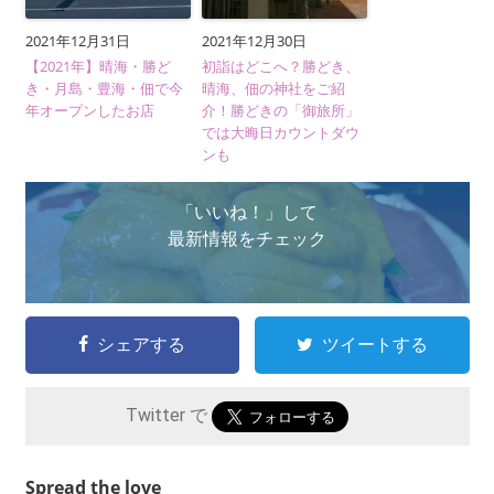
2021年12月31日
2021年12月30日
【2021年】晴海・勝ど
初詣はどこへ？勝どき、
き・月島・豊海・佃で今
晴海、佃の神社をご紹
年オープンしたお店
介！勝どきの「御旅所」
では大晦日カウントダウ
ンも
「いいね！」して
最新情報をチェック
シェアする
ツイートする
Twitter で
Spread the love