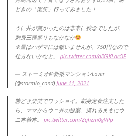
どきの「楽笑」行ってみました！
うに丼が無かったのは非常に残念でしたが、
刺身三種盛りもなかなか
※量はハザマには敵いませんが、750円なので
仕方ないかなと。
pic.twitter.com/aIX9KLarOE
— ストーミオ@新築マンションLover
(@stormio_cond)
June 11, 2021
勝どき楽笑でワッショイ。刺身定食注文した
ら、ママからウニ丼の提案。流れるままにウ
ニ丼着丼。
pic.twitter.com/Zqhzm0gVPp