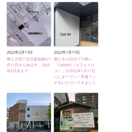
2022年2月17日
2022年1月17日
勝どき四丁目児童遊園が1
勝どきの旧ポプラ跡に
月11日から休止中、2023
「Cafe965（カフェクロ
年8月末まで
コ）」が2022年1月17日
ににオープン！早速ラン
チをいただいてきました