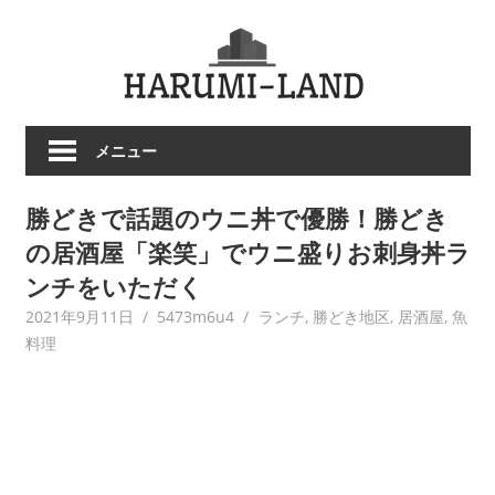
コ
HARU
ン
テ
LAND
ン
ツ
メニュー
へ
ス
勝どきで話題のウニ丼で優勝！勝どき
キ
ッ
の居酒屋「楽笑」でウニ盛りお刺身丼ラ
プ
ンチをいただく
2021年9月11日
5473m6u4
ランチ
,
勝どき地区
,
居酒屋
,
魚
料理