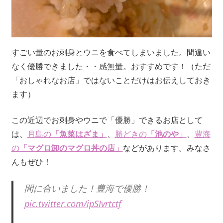
すごい量のお刺身とウニを食べてしまいました。間違い
なく優勝できました・・感無量。おすすめです！（ただ
「おしゃれなお店」ではないことだけはお伝えしておき
ます）
この近辺でお刺身やウニで「優勝」できるお店として
は、
月島の
「魚菜はざま」
、
勝どきの
「池のや」
、
豊海
の
「マグロ卸のマグロ丼の店」
などがあります。みなさ
んもぜひ！
間に合いました！豊海で優勝！
pic.twitter.com/ipSIvrtctf