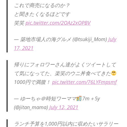
これで商売になるのか？
と聞きたくなるほどです
笑笑
pic.twitter.com/2OAz2xOPBV
— 築地市場人の海グルメ (@tsukiji_Mom)
July
17, 2021
帰りにフォロワーさん達がよくツイートして
て気になってた、楽笑のウニ丼食べてきた
1000円で満腹！
pic.twitter.com/76LYFmpsmf
— ゆーちゃ＠時短ワーママ
7m＋5y
(@jitan_mama)
July 12, 2021
ランチ予算を1,000円以内に収めたいサラリー