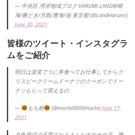
— 中央区 湾岸地域ブログ HARUMI.LAND@晴
海/勝どき/月島/豊海/佃 東京都 (@LandHarumi)
June 30, 2021
皆様のツイート・インスタグラ
ムをご紹介
明日は楽笑でうに丼食べてお仕事してからク
リスピークリームドーナツのクーポンでドー
ナツもらって買えるの
—
もち粉
(@mochi0000mochi)
June 17,
2021
月島周辺で子育てなうさんおすすめの店、勝