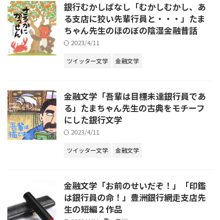
銀行むかしばなし「むかしむかし、あ
る支店に狡い先輩行員と・・・」たま
ちゃん先生のほのぼの陰湿金融昔話
2023/4/11
ツイッター文学
金融文学
金融文学「吾輩は目標未達銀行員であ
る」たまちゃん先生の古典をモチーフ
にした銀行文学
2023/4/11
ツイッター文学
金融文学
金融文学「お前のせいだぞ！」「印鑑
は銀行員の命！」豊洲銀行網走支店先
生の短編２作品