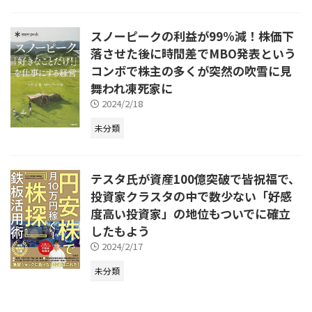
スノーピークの利益が99%減！株価下
落させた後に時間差でMBO発表という
コンボで株主の多くが突然の吹雪に見
舞われ凍死家に
2024/2/18
未分類
テスタ氏が資産100億突破で皆祝福で、
投資家クラスタの中で数少ない「好感
度高い投資家」の地位もついでに確立
したもよう
2024/2/17
未分類