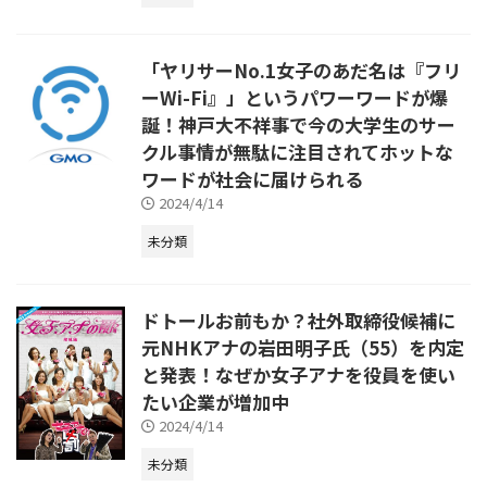
「ヤリサーNo.1女子のあだ名は『フリ
ーWi-Fi』」というパワーワードが爆
誕！神戸大不祥事で今の大学生のサー
クル事情が無駄に注目されてホットな
ワードが社会に届けられる
2024/4/14
未分類
ドトールお前もか？社外取締役候補に
元NHKアナの岩田明子氏（55）を内定
と発表！なぜか女子アナを役員を使い
たい企業が増加中
2024/4/14
未分類