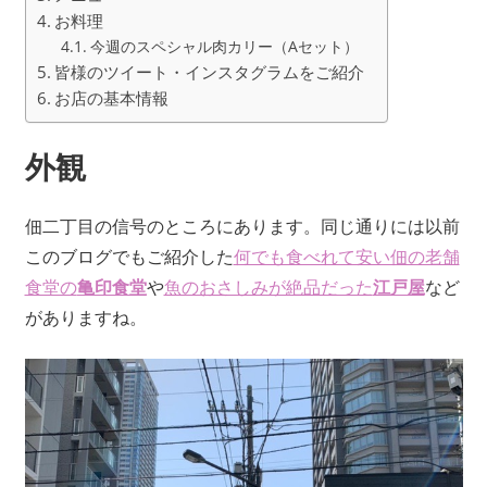
お料理
今週のスペシャル肉カリー（Aセット）
皆様のツイート・インスタグラムをご紹介
お店の基本情報
外観
佃二丁目の信号のところにあります。同じ通りには以前
このブログでもご紹介した
何でも食べれて安い佃の老舗
食堂の
亀印食堂
や
魚のおさしみが絶品だった
江戸屋
など
がありますね。