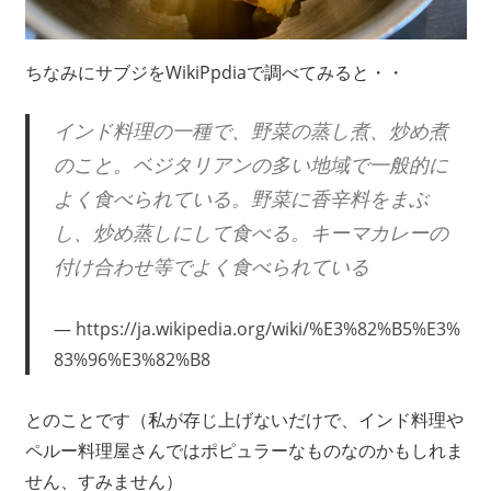
ちなみにサブジをWikiPpdiaで調べてみると・・
インド料理の一種で、野菜の蒸し煮、炒め煮
のこと。ベジタリアンの多い地域で一般的に
よく食べられている。野菜に香辛料をまぶ
し、炒め蒸しにして食べる。キーマカレーの
付け合わせ等でよく食べられている
https://ja.wikipedia.org/wiki/%E3%82%B5%E3%
83%96%E3%82%B8
とのことです（私が存じ上げないだけで、インド料理や
ペルー料理屋さんではポピュラーなものなのかもしれま
せん、すみません）