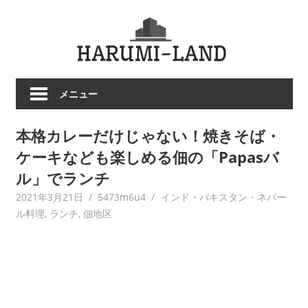
コ
HARU
ン
テ
LAND
ン
ツ
メニュー
へ
ス
本格カレーだけじゃない！焼きそば・
キ
ッ
ケーキなども楽しめる佃の「Papasバ
プ
ル」でランチ
2021年3月21日
5473m6u4
インド・パキスタン・ネパー
ル料理
,
ランチ
,
佃地区